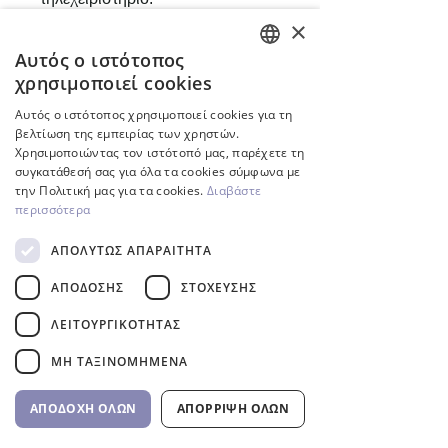
×
Αυτός ο ιστότοπος
Προδιαγραφές
ENGLISH
χρησιμοποιεί cookies
Υλικό: λευκό πλαστικό
GREEK
Αυτός ο ιστότοπος χρησιμοποιεί cookies για τη
ABS.
βελτίωση της εμπειρίας των χρηστών.
Χρησιμοποιώντας τον ιστότοπό μας, παρέχετε τη
Αξιολόγηση IP: IP68 έως 1
συγκατάθεσή σας για όλα τα cookies σύμφωνα με
m βάθος.
την Πολιτική μας για τα cookies.
Διαβάστε
Σχετικά προϊόντα
Τοποθέτηση: τοποθέτηση
περισσότερα
σε τοίχο.
ΑΠΟΛΎΤΩΣ ΑΠΑΡΑΊΤΗΤΑ
Χρώμα φωτός: ζεστό
Inverter
ΑΠΌΔΟΣΗΣ
ΣΤΌΧΕΥΣΗΣ
λευκό, λευκό φως ημέρας,
μπλε ή RGB.
ΛΕΙΤΟΥΡΓΙΚΌΤΗΤΑΣ
Δυνατότητα μείωσης
ΜΗ ΤΑΞΙΝΟΜΗΜΈΝΑ
φωτεινότητας για ζεστό
λευκό και λευκό φως της
ΑΠΟΔΟΧΉ ΌΛΩΝ
ΑΠΌΡΡΙΨΗ ΌΛΩΝ
ημέρας.