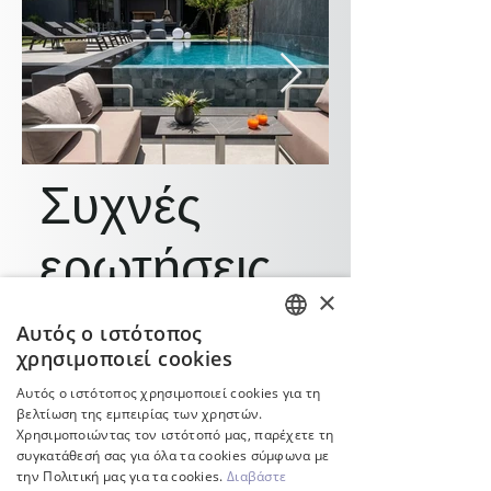
Συχνές
ερωτήσεις
×
Αυτός ο ιστότοπος
ENGLISH
χρησιμοποιεί cookies
GREEK
Αυτός ο ιστότοπος χρησιμοποιεί cookies για τη
βελτίωση της εμπειρίας των χρηστών.
Γενικές ερωτήσεις πισίνας
Εξοπλισμός και αξεσουά
Χρησιμοποιώντας τον ιστότοπό μας, παρέχετε τη
συγκατάθεσή σας για όλα τα cookies σύμφωνα με
την Πολιτική μας για τα cookies.
Διαβάστε