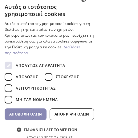
Αυτός ο ιστότοπος
ENGLISH
Inverter
χρησιμοποιεί cookies
GREEK
Αυτός ο ιστότοπος χρησιμοποιεί cookies για τη
βελτίωση της εμπειρίας των χρηστών.
Χρησιμοποιώντας τον ιστότοπό μας, παρέχετε τη
συγκατάθεσή σας για όλα τα cookies σύμφωνα με
την Πολιτική μας για τα cookies.
Διαβάστε
περισσότερα
ΑΠΟΛΎΤΩΣ ΑΠΑΡΑΊΤΗΤΑ
ΑΠΌΔΟΣΗΣ
ΣΤΌΧΕΥΣΗΣ
Αντλία πισίνας InverCaptain
Ρομποτική Σκούπα Πισί
ΛΕΙΤΟΥΡΓΙΚΌΤΗΤΑΣ
Inverter Fairland
RC60 BWT
ΜΗ ΤΑΞΙΝΟΜΗΜΈΝΑ
Τιμή
Τιμή
992,00 €
1.762,00 €
ΦΠΑ περιλαμβάνεται
ΦΠΑ περιλαμβάνεται
ΑΠΟΔΟΧΉ ΌΛΩΝ
ΑΠΌΡΡΙΨΗ ΌΛΩΝ
Αγορά τώρα
ΕΜΦΆΝΙΣΗ ΛΕΠΤΟΜΕΡΕΙΏΝ
POWERED BY COOKIESCRIPT