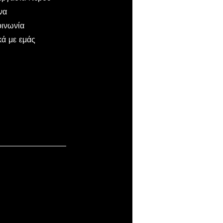
να
οινωνία
κά με εμάς