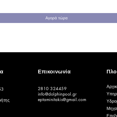
Αγορά τώρα
ία
Επικοινωνία
Πλο
Αρχι
2810 324459
53
Υπηρ
info@dolphinpool.gr
eptaminitakis@gmail.com
ρήτης
Υδρομ
Μηχα
Επεξ