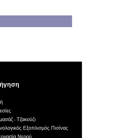
Τιμή
1.762,00 €
ΦΠΑ περιλαμβάνεται
ήγηση
κή
εσίες
ασάζ - Τζακούζι
νολογικός Εξοπλισμός Πισίνας
εργασία Νερού