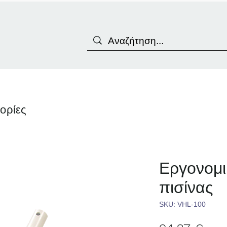
γορίες
Εργονομ
πισίνας
SKU: VHL-100