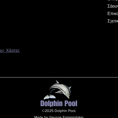
Σάου
Επικ
Σχετι
υς Χάρτες
©2025 Dolphin Pool.
Made by George Eptaminitakis