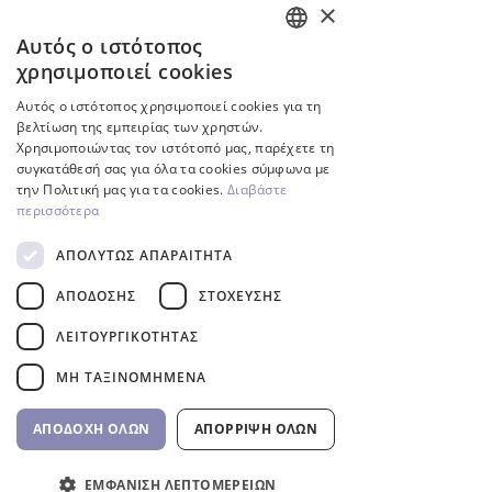
×
Αυτός ο ιστότοπος
ENGLISH
χρησιμοποιεί cookies
Inverter
GREEK
Αυτός ο ιστότοπος χρησιμοποιεί cookies για τη
βελτίωση της εμπειρίας των χρηστών.
Χρησιμοποιώντας τον ιστότοπό μας, παρέχετε τη
συγκατάθεσή σας για όλα τα cookies σύμφωνα με
την Πολιτική μας για τα cookies.
Διαβάστε
περισσότερα
ΑΠΟΛΎΤΩΣ ΑΠΑΡΑΊΤΗΤΑ
ΑΠΌΔΟΣΗΣ
ΣΤΌΧΕΥΣΗΣ
ΛΕΙΤΟΥΡΓΙΚΌΤΗΤΑΣ
Αντλία πισίνας InverCaptain
Ρομποτική Σκούπα Πισί
Inverter Fairland
RC60 BWT
ΜΗ ΤΑΞΙΝΟΜΗΜΈΝΑ
Τιμή
Τιμή
992,00 €
1.762,00 €
ΦΠΑ περιλαμβάνεται
ΦΠΑ περιλαμβάνεται
ΑΠΟΔΟΧΉ ΌΛΩΝ
ΑΠΌΡΡΙΨΗ ΌΛΩΝ
Αγορά τώρα
ΕΜΦΆΝΙΣΗ ΛΕΠΤΟΜΕΡΕΙΏΝ