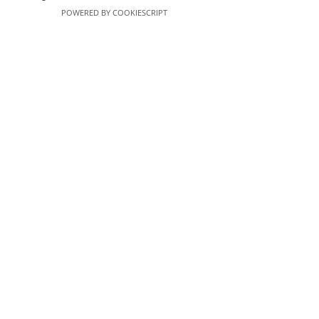
POWERED BY COOKIESCRIPT
Περισσότερα
Τοποθεσία
Ερυθραίας 53
714 09
Ηράκλειο Κρήτης
Ελλάδα
Άνοιγμα στους Χάρτες Google
Επικοινωνία
2810 324459
info@dolphinpool.gr
eptaminitakis@gmail.com