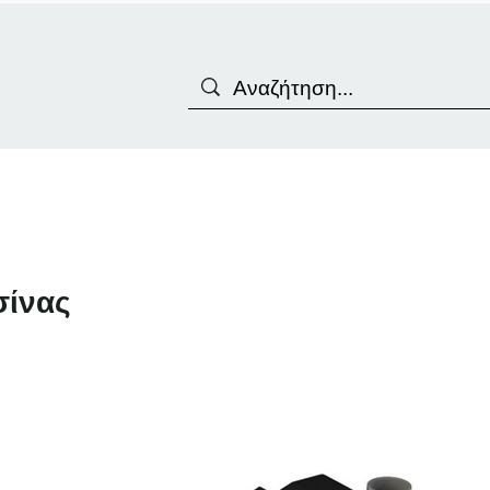
σίνας