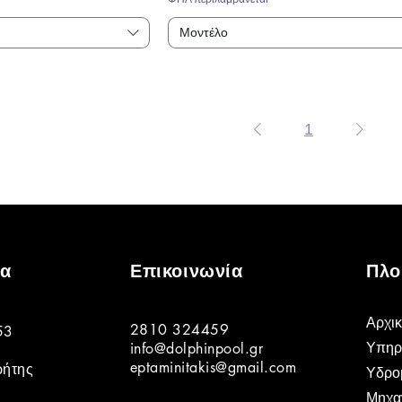
Μοντέλο
1
ία
Επικοινωνία
Πλο
Αρχι
2810 324459
53
Υπηρ
info@dolphinpool.gr
eptaminitakis@gmail.com
ρήτης
Υδρομ
Μηχα