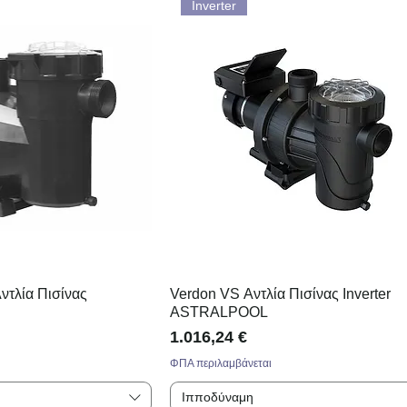
Inverter
Αντλία Πισίνας
Verdon VS Αντλία Πισίνας Inverter
ASTRALPOOL
Τιμή
1.016,24 €
ΦΠΑ περιλαμβάνεται
Ιπποδύναμη