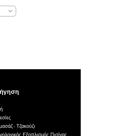
ήγηση
κή
εσίες
ασάζ - Τζακούζι
νολογικός Εξοπλισμός Πισίνας