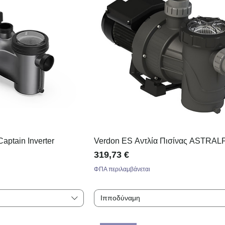
Captain Inverter
Verdon ES Αντλία Πισίνας ASTRA
Τιμή
319,73 €
ΦΠΑ περιλαμβάνεται
Ιπποδύναμη