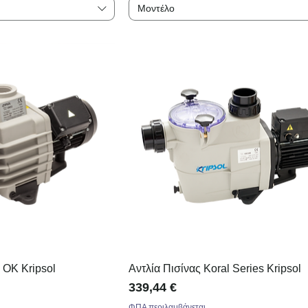
Μοντέλο
ά OK Kripsol
Αντλία Πισίνας Koral Series Kripsol
Τιμή
339,44 €
ΦΠΑ περιλαμβάνεται