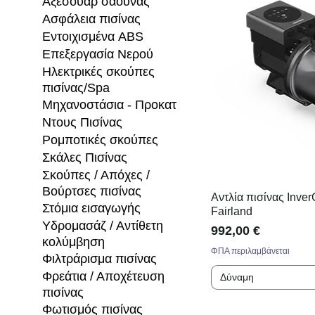
Αξεσουάρ σάουνας
Ασφάλεια πισίνας
Εντοιχισμένα ABS
Επεξεργασία Νερού
Ηλεκτρικές σκούπες
πισίνας/Spa
Μηχανοστάσια - Προκατ
Ντους Πισίνας
Ρομποτικές σκούπες
Σκάλες Πισίνας
Σκούπες / Απόχες /
Βούρτσες πισίνας
Αντλία πισίνας Inver
Στόμια εισαγωγής
Fairland
Υδρομασάζ / Αντίθετη
Τιμή
992,00 €
κολύμβηση
ΦΠΑ περιλαμβάνεται
Φιλτράρισμα πισίνας
Φρεάτια / Αποχέτευση
Δύναμη
πισίνας
Φωτισμός πισίνας