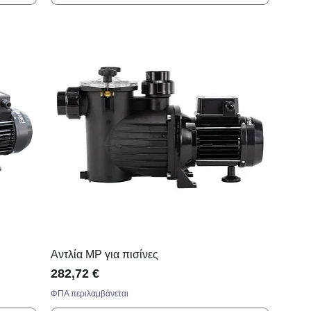
Αντλία MP για πισίνες
Τιμή
282,72 €
ΦΠΑ περιλαμβάνεται