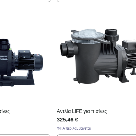
σίνες
Αντλία LIFE για πισίνες
Τιμή
325,46 €
ΦΠΑ περιλαμβάνεται