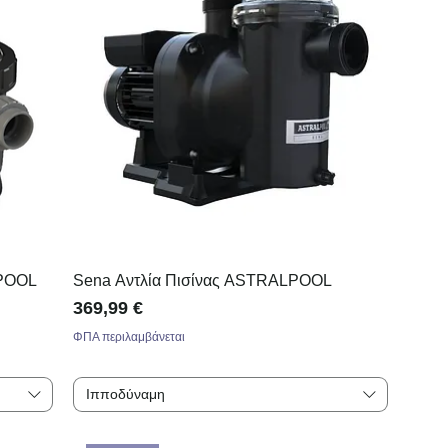
LPOOL
Sena Αντλία Πισίνας ASTRALPOOL
Τιμή
369,99 €
ΦΠΑ περιλαμβάνεται
Ιπποδύναμη