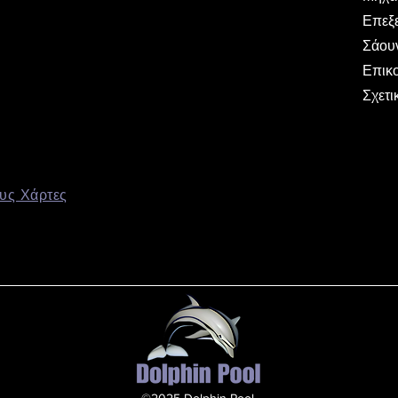
Επεξ
Σάου
Επικ
Σχετι
υς Χάρτες
©2025 Dolphin Pool.