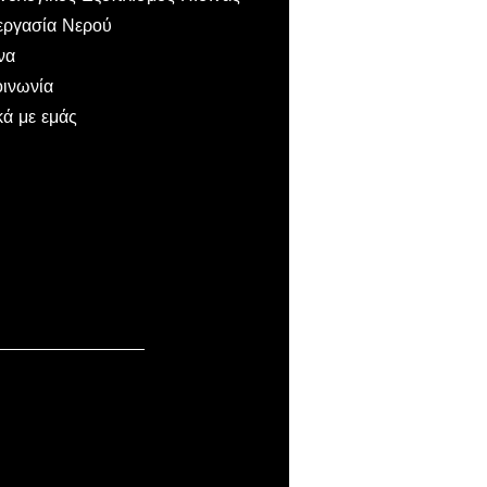
εργασία Νερού
να
οινωνία
κά με εμάς